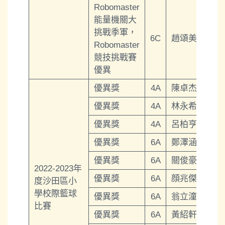
Robomaster
能量機關大
挑戰季軍，
6C
趙頌美
Robomaster
競技挑戰賽
優異
優異獎
4A
陳卓杰
優異獎
4A
林永希
優異獎
4A
呂柏亨
優異獎
6A
鄭澤涵
優異獎
6A
關俊豪
2022-2023年
優異獎
6A
顔兆傑
度沙田區小
學校際籃球
優異獎
6A
翁立潼
比賽
優異獎
6A
黃紹軒