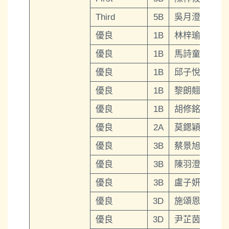
Third
5B
吳月澄
優良
1B
林梓瑜
優良
1B
馬詩童
優良
1B
邱子悅
優良
1B
黎朗翹
優良
1B
胡修銘
優良
2A
莫鍶穎
優良
3B
蔡景旭
優良
3B
陳羽澄
優良
3B
盧子妍
優良
3D
施頌恩
優良
3D
尹芷茵