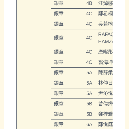
銀章
4B
汪焯娜
銀章
4C
鄭希桐
銀章
4C
吳若榆
RAFAQAT
銀章
4C
HAMZA
銀章
4C
唐晞彤
銀章
4C
翁海坤
銀章
5A
陳靜柔
銀章
5A
林仲日
銀章
5A
尹沁悅
銀章
5B
曾偉燁
銀章
5B
鄭梓雅
銀章
6A
鄭悅庭