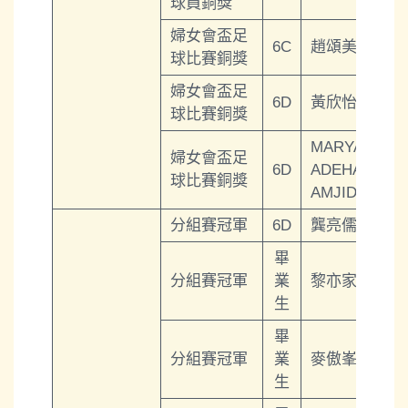
球員銅獎
婦女會盃足
6C
趙頌美
球比賽銅獎
婦女會盃足
6D
黃欣怡
球比賽銅獎
MARYAM
婦女會盃足
6D
ADEHA
球比賽銅獎
AMJID
分組賽冠軍
6D
龔亮儒
畢
分組賽冠軍
業
黎亦家
生
畢
分組賽冠軍
業
麥傲峯
生