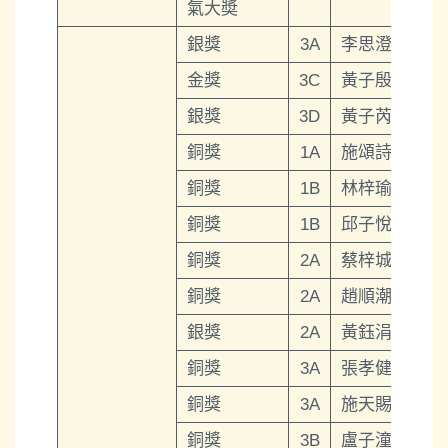
氣大奬
銀獎
3A
李思澄
金獎
3C
黃子殷
銀獎
3D
黃子芮
銅獎
1A
施頌詩
銅獎
1B
林梓瑜
銅獎
1B
邱子悅
銅獎
2A
蔡梓城
銅獎
2A
趙順潮
銀獎
2A
黃鈺涓
銅獎
3A
張孝健
銅獎
3A
施天賜
銅獎
3B
盧子潼