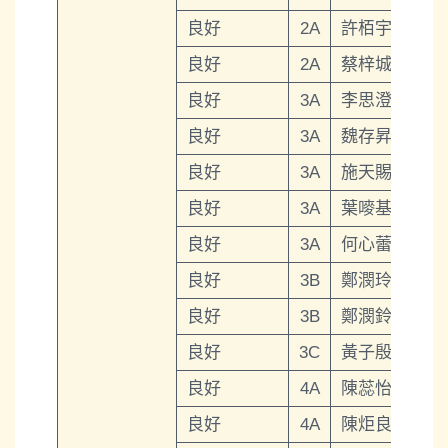
良好
2A
許栢宇
良好
2A
蔡梓城
良好
3A
李思澄
良好
3A
魏存昇
良好
3A
施天賜
良好
3A
葉嘜基
良好
3A
何心蕾
良好
3B
鄭潣玲
良好
3B
鄭潣鈴
良好
3C
黃子殷
良好
4A
陳蕊怡
良好
4A
陳炬良