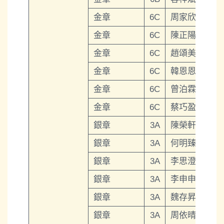
金章
6C
周家欣
金章
6C
陳正陽
金章
6C
趙頌美
金章
6C
韓恩恩
金章
6C
曾泊霖
金章
6C
蔡巧盈
銀章
3A
陳榮軒
銀章
3A
何明臻
銀章
3A
李思澄
銀章
3A
李申申
銀章
3A
魏存昇
銀章
3A
周依晴