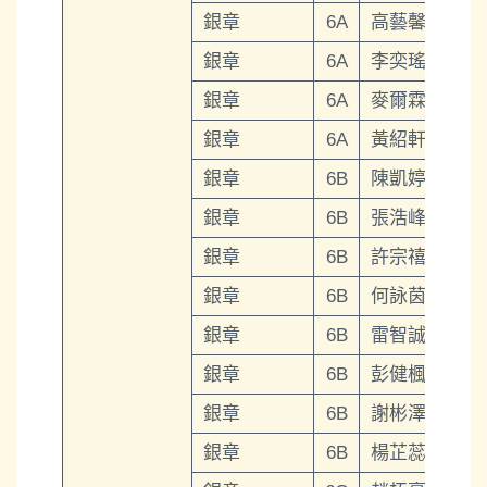
銀章
6A
高藝馨
銀章
6A
李奕瑤
銀章
6A
麥爾霖
銀章
6A
黃紹軒
銀章
6B
陳凱婷
銀章
6B
張浩峰
銀章
6B
許宗禧
銀章
6B
何詠茵
銀章
6B
雷智誠
銀章
6B
彭健楓
銀章
6B
謝彬澤
銀章
6B
楊芷蕊