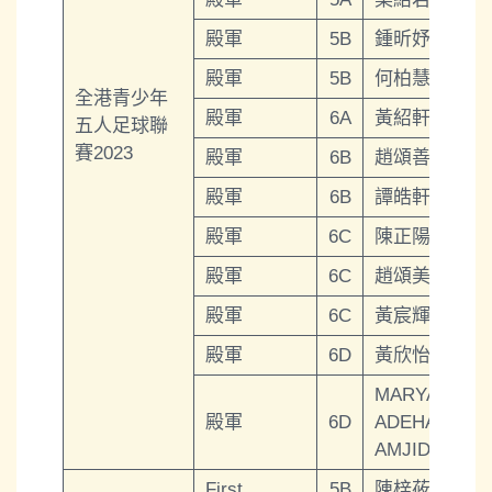
殿軍
5B
鍾昕妤
殿軍
5B
何柏慧
全港青少年
殿軍
6A
黃紹軒
五人足球聯
賽2023
殿軍
6B
趙頌善
殿軍
6B
譚皓軒
殿軍
6C
陳正陽
殿軍
6C
趙頌美
殿軍
6C
黃宸輝
殿軍
6D
黃欣怡
MARYAM
殿軍
6D
ADEHA
AMJID
First
5B
陳梓莜