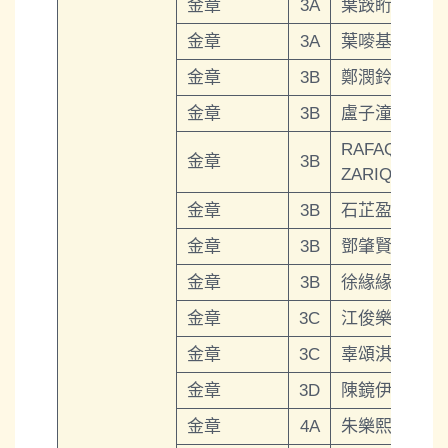
金章
3A
葉䈣䀪
金章
3A
葉嘜基
金章
3B
鄭潣鈴
金章
3B
盧子潼
RAFAQAT
金章
3B
ZARIQ
金章
3B
石芷盈
金章
3B
鄧肇賢
金章
3B
徐緣緣
金章
3C
江俊樂
金章
3C
辜頌淇
金章
3D
陳鏡伊
金章
4A
朱樂熙