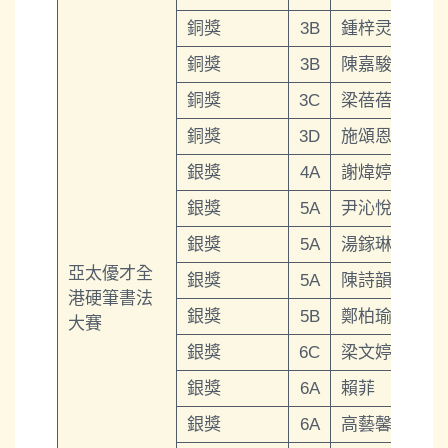
銅獎
3B
鍾梓灵
銅獎
3B
陳嘉駿
銅獎
3C
梁蓓蓓
銅獎
3D
施頌恩
銀獎
4A
謝煒婷
銀獎
5A
尹沁悅
銀獎
5A
湯鎵琳
亞太優才全
銀獎
5A
陳詩韻
港硬筆書法
銀獎
5B
鄭柏瑜
大賽
銀獎
6C
梁文婷
銀獎
6A
賴菲
銀獎
6A
高藝馨