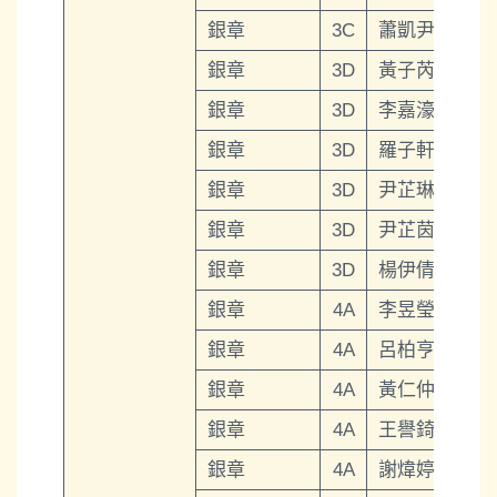
銀章
3C
蕭凱尹
銀章
3D
黃子芮
銀章
3D
李嘉濠
銀章
3D
羅子軒
銀章
3D
尹芷琳
銀章
3D
尹芷茵
銀章
3D
楊伊倩
銀章
4A
李昱瑩
銀章
4A
呂柏亨
銀章
4A
黃仁仲
銀章
4A
王譽錡
銀章
4A
謝煒婷