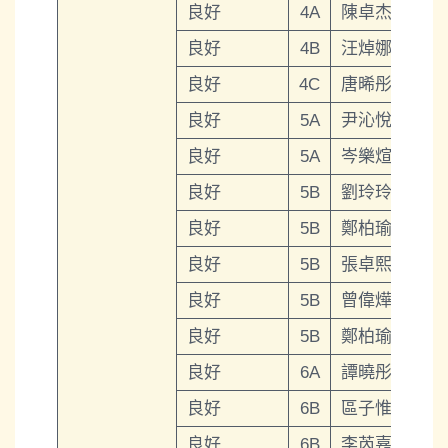
良好
4A
陳卓杰
良好
4B
汪焯娜
良好
4C
唐晞彤
良好
5A
尹沁悅
良好
5A
岑樂煊
良好
5B
劉玲玲
良好
5B
鄭柏瑜
良好
5B
張卓熙
良好
5B
曾偉燁
良好
5B
鄭柏瑜
良好
6A
譚曉彤
良好
6B
區子惟
良好
6B
李芮嘉