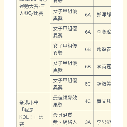
異獎
運動大賽-三
女子甲組優
人籃球比賽
6A
鄭澤靜
異獎
女子甲組優
6A
李奕瑤
異獎
女子甲組優
6B
趙頌善
異獎
女子甲組優
6B
李芮嘉
異獎
女子甲組優
6C
趙頌美
異獎
最佳視覺效
4C
黃文凡
全港小學
果奬
「我是
最具潛質
KOL！」比
獎、網絡人
3A
李思澄
賽