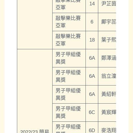
敲擊樂比賽
14
尹芷茵
亞軍
敲擊樂比賽
6
鄺宇蕊
亞軍
敲擊樂比賽
18
葉子熙
亞軍
男子甲組優
6A
鄭澤涵
異獎
男子甲組優
6A
翁立潼
異獎
男子甲組優
6A
黃紹軒
異獎
男子甲組優
6C
黃宸輝
異獎
男子甲組優
6D
麥浩翔
2022/23 簡易