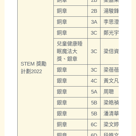
銅章
2B
梁嘉樂
銅章
2B
湯駿鋒
銅章
3A
李思澄
銅章
3C
鄭光宇
兒童健康睡
眠魔法大
3C
梁倍資
獎、銀章
STEM 獎勵
銀章
3C
梁蓓蓓
計劃2022
銀章
4C
黃文凡
銀章
5A
周聰
銀章
5B
梁皓禎
銀章
5B
潘清華
銅章
6C
梁文婷
銅章
6D
段皓文