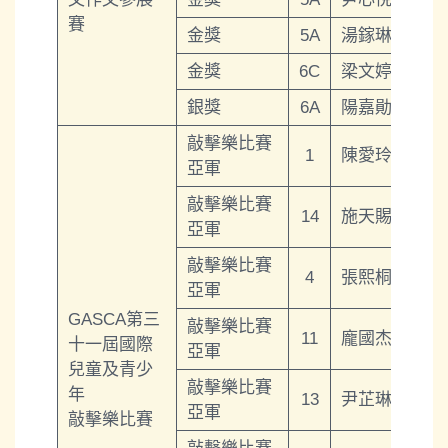
賽
金獎
5A
湯鎵琳
金獎
6C
梁文婷
銀獎
6A
陽嘉勛
敲擊樂比賽
1
陳愛玲
亞軍
敲擊樂比賽
14
施天賜
亞軍
敲擊樂比賽
4
張熙桐
亞軍
GASCA第三
敲擊樂比賽
11
龐國杰
十一屆國際
亞軍
兒童及青少
敲擊樂比賽
年
13
尹芷琳
亞軍
敲擊樂比賽