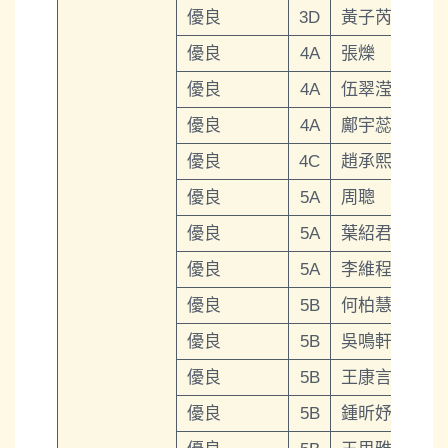
優良
3D
黃子芮
優良
4A
張爍
優良
4A
伍翠滢
優良
4A
鄺宇蕊
優良
4C
趙承熙
優良
5A
周聰
優良
5A
葉紹君
優良
5A
李維程
優良
5B
何柏慧
優良
5B
吳鳴軒
優良
5B
王康言
優良
5B
鍾昕妤