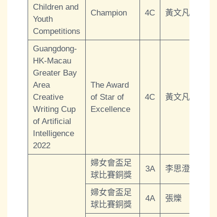
Children and
Champion
4C
黃文凡
Youth
Competitions
Guangdong-
HK-Macau
Greater Bay
Area
The Award
Creative
of Star of
4C
黃文凡
Writing Cup
Excellence
of Artificial
Intelligence
2022
婦女會盃足
3A
李思澄
球比賽銅獎
婦女會盃足
4A
張爍
球比賽銅獎