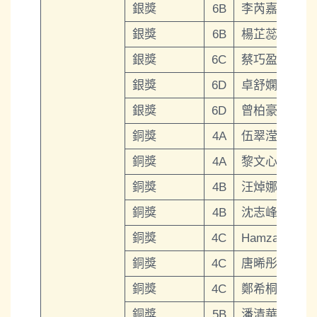
銀獎
6B
李芮嘉
銀獎
6B
楊芷蕊
銀獎
6C
蔡巧盈
銀獎
6D
卓舒嫻
銀獎
6D
曾柏豪
銅獎
4A
伍翠滢
銅獎
4A
黎文心
銅獎
4B
汪焯娜
銅獎
4B
沈志峰
銅獎
4C
Hamza
銅獎
4C
唐晞彤
銅獎
4C
鄭希桐
銅獎
5B
潘清華