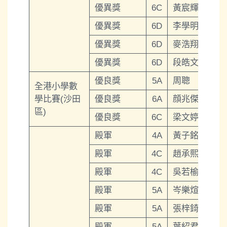
優異獎
6C
黃宸輝
優異獎
6D
李學明
優異獎
6D
麥浩翔
優異獎
6D
段皓文
優良獎
5A
周聰
全港小學數
學比賽(沙田
優良獎
6A
顔兆傑
區)
優良獎
6C
梁文婷
殿軍
4A
黃子銘
殿軍
4C
趙承熙
殿軍
4C
吳若榆
殿軍
5A
岑樂煊
殿軍
5A
張梓錡
殿軍
5A
葉紹君