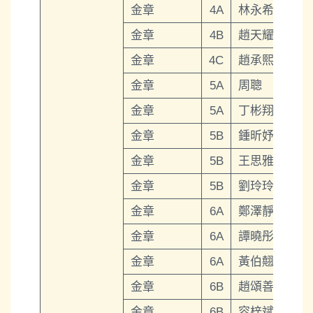
金章
4A
林永希
金章
4B
趙天耀
金章
4C
趙承熙
金章
5A
周聰
金章
5A
丁彬翔
金章
5B
鍾昕妤
金章
5B
王思雅
金章
5B
劉玲玲
金章
6A
鄭澤靜
金章
6A
譚曉彤
金章
6A
黃伯翹
金章
6B
趙頌善
金章
6B
容梓斌