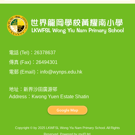
電話 (Tel)：26378637
傳真 (Fax)：26494301
電郵 (Email)：
info@wynps.edu.hk
地址：新界沙田廣源邨
Address：Kwong Yuen Estate Shatin
Copyright © by 2025 LKWFSL Wong Yiu Nam Primary School. All Rights
Reserved. Powered by
myID ltd
.