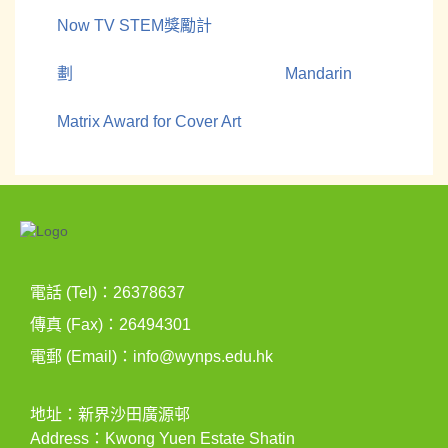
Now TV STEM獎勵計
劃
Mandarin
Matrix Award for Cover Art
電話 (Tel)：26378637
傳真 (Fax)：26494301
電郵 (Email)：
info@wynps.edu.hk
地址：新界沙田廣源邨
Address：Kwong Yuen Estate Shatin