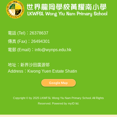
電話 (Tel)：26378637
傳真 (Fax)：26494301
電郵 (Email)：
info@wynps.edu.hk
地址：新界沙田廣源邨
Address：Kwong Yuen Estate Shatin
Copyright © by 2025 LKWFSL Wong Yiu Nam Primary School. All Rights
Reserved. Powered by
myID ltd
.