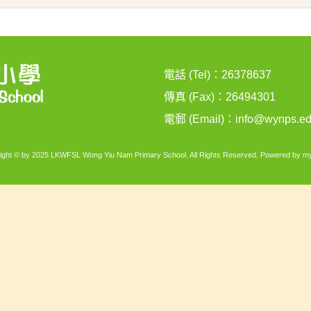
電話 (Tel)：26378637
傳真 (Fax)：26494301
電郵 (Email)：
info@wynps.ed
ight © by 2025 LKWFSL Wong Yiu Nam Primary School. All Rights Reserved. Powered by
my