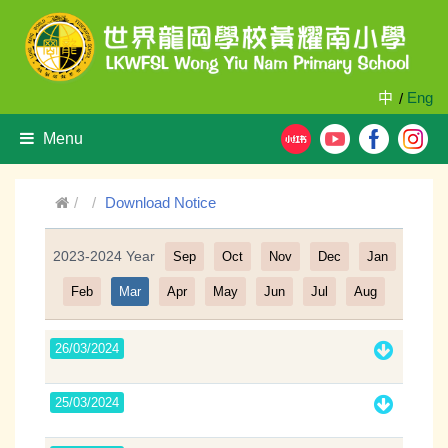
中
Eng
/
Menu
Download Notice
2023-2024 Year
Sep
Oct
Nov
Dec
Jan
Filter
Feb
Mar
Apr
May
Jun
Jul
Aug
26/03/2024
25/03/2024