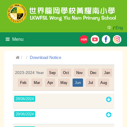
中
Eng
/
Menu
Download Notice
2023-2024 Year
Sep
Oct
Nov
Dec
Jan
Filter
Feb
Mar
Apr
May
Jun
Jul
Aug
28/06/2024
28/06/2024