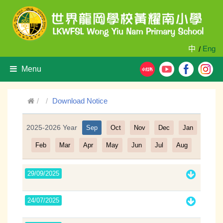
中
Eng
/
Menu
Download Notice
2025-2026 Year
Sep
Oct
Nov
Dec
Jan
Filter
Feb
Mar
Apr
May
Jun
Jul
Aug
29/09/2025
24/07/2025