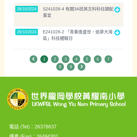
S241028-4 有關3A班英文科科任調配
28/10/2024
事宜
E241028-2 「青春逢盛世，追夢大灣
28/10/2024
區」科技體驗日
1
2
3
4
5
6
7
8
9
電話 (Tel)：26378637
傳真 (Fax)：26494301