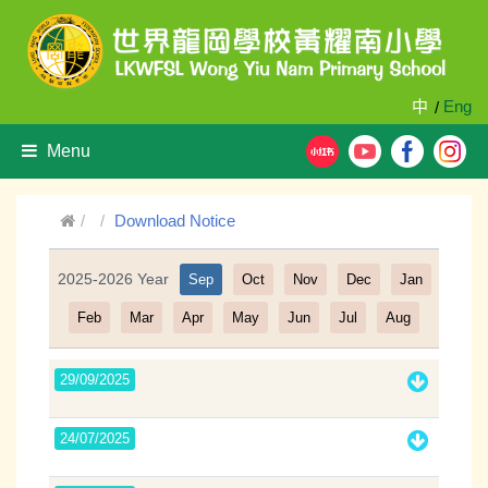
中
Eng
/
Menu
Download Notice
2025-2026 Year
Sep
Oct
Nov
Dec
Jan
Filter
Feb
Mar
Apr
May
Jun
Jul
Aug
29/09/2025
24/07/2025