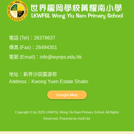
電話 (Tel)：26378637
傳真 (Fax)：26494301
電郵 (Email)：
info@wynps.edu.hk
地址：新界沙田廣源邨
Address：Kwong Yuen Estate Shatin
Copyright © by 2025 LKWFSL Wong Yiu Nam Primary School. All Rights
Reserved. Powered by
myID ltd
.