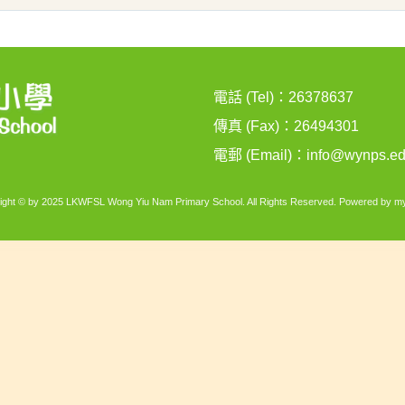
電話 (Tel)：26378637
傳真 (Fax)：26494301
電郵 (Email)：
info@wynps.ed
ight © by 2025 LKWFSL Wong Yiu Nam Primary School. All Rights Reserved. Powered by
my