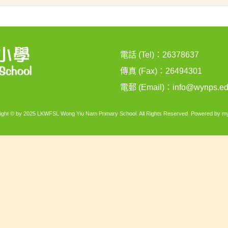
電話 (Tel)：26378637
傳真 (Fax)：26494301
電郵 (Email)：
info@wynps.ed
ight © by 2025 LKWFSL Wong Yiu Nam Primary School. All Rights Reserved. Powered by
my