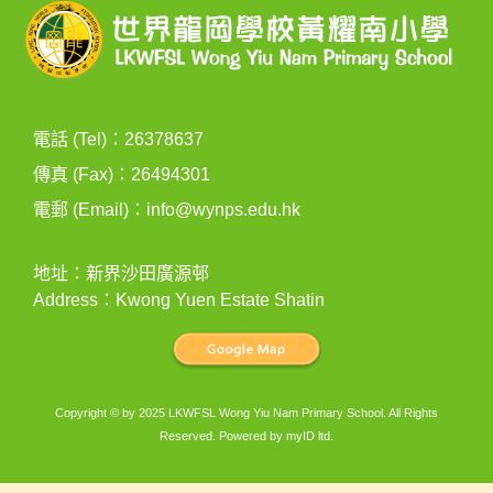
電話 (Tel)：26378637
傳真 (Fax)：26494301
電郵 (Email)：
info@wynps.edu.hk
地址：新界沙田廣源邨
Address：Kwong Yuen Estate Shatin
Copyright © by 2025 LKWFSL Wong Yiu Nam Primary School. All Rights
Reserved. Powered by
myID ltd
.