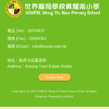
電話 (Tel)：26378637
傳真 (Fax)：26494301
電郵 (Email)：
info@wynps.edu.hk
地址：新界沙田廣源邨
Address：Kwong Yuen Estate Shatin
Copyright © by 2025 LKWFSL Wong Yiu Nam Primary School. All Rights
Reserved. Powered by
myID ltd
.