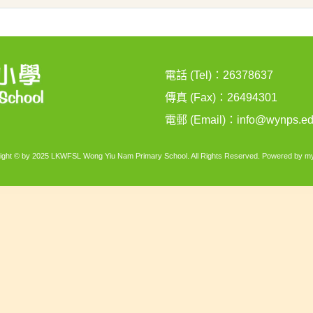
電話 (Tel)：26378637
傳真 (Fax)：26494301
電郵 (Email)：
info@wynps.ed
ight © by 2025 LKWFSL Wong Yiu Nam Primary School. All Rights Reserved. Powered by
my