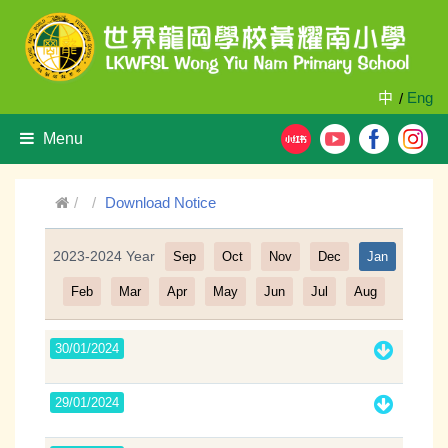
中
Eng
/
Menu
Download Notice
2023-2024 Year
Sep
Oct
Nov
Dec
Jan
Filter
Feb
Mar
Apr
May
Jun
Jul
Aug
30/01/2024
29/01/2024