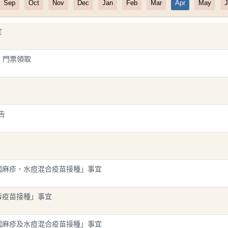
Sep
Oct
Nov
Dec
Jan
Feb
Mar
Apr
May
J
宜
劃」門票領取
告
、德國麻疹、水痘混合疫苗接種」事宜
病毒疫苗接種」事宜
、德國麻疹及水痘混合疫苗接種」事宜