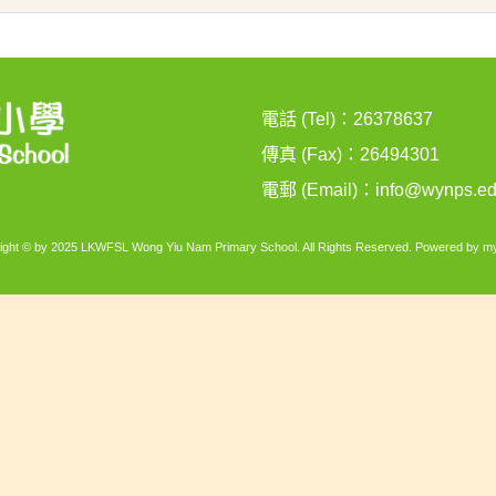
電話 (Tel)：26378637
傳真 (Fax)：26494301
電郵 (Email)：
info@wynps.ed
ight © by 2025 LKWFSL Wong Yiu Nam Primary School. All Rights Reserved. Powered by
my