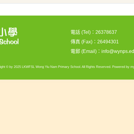
電話 (Tel)：26378637
傳真 (Fax)：26494301
電郵 (Email)：
info@wynps.ed
ight © by 2025 LKWFSL Wong Yiu Nam Primary School. All Rights Reserved. Powered by
my