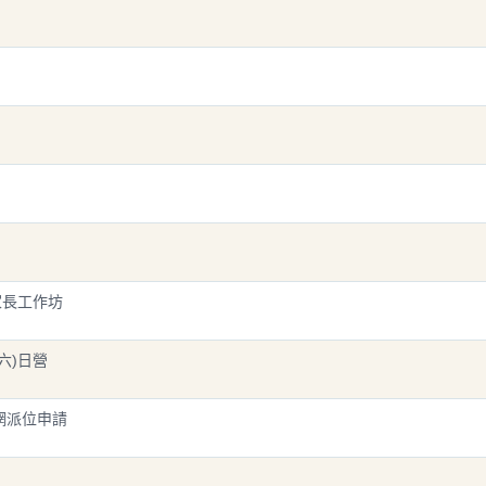
」家長工作坊
六)日營
跨網派位申請