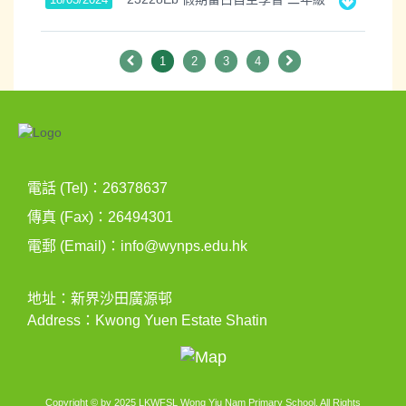
1
2
3
4
電話 (Tel)：26378637
傳真 (Fax)：26494301
電郵 (Email)：
info@wynps.edu.hk
地址：新界沙田廣源邨
Address：Kwong Yuen Estate Shatin
Copyright © by 2025 LKWFSL Wong Yiu Nam Primary School. All Rights