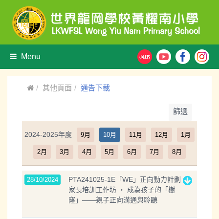
Menu
其他頁面
通告下載
篩選
2024-2025年度
9月
10月
11月
12月
1月
2月
3月
4月
5月
6月
7月
8月
PTA241025-1E「WE」正向動力計劃
28/10/2024
家長培訓工作坊 ‧ 成為孩子的「樹
窿」——親子正向溝通與聆聽