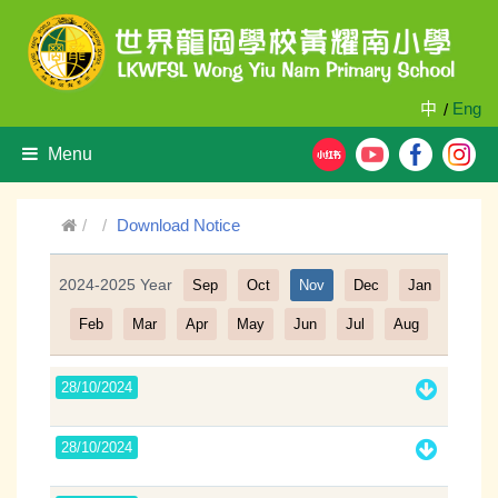
中
Eng
/
Menu
Download Notice
2024-2025 Year
Sep
Oct
Nov
Dec
Jan
Filter
Feb
Mar
Apr
May
Jun
Jul
Aug
28/10/2024
28/10/2024