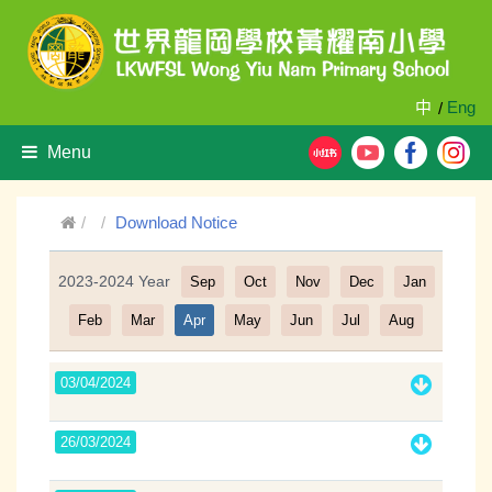
中
Eng
/
Menu
Download Notice
2023-2024 Year
Sep
Oct
Nov
Dec
Jan
Filter
Feb
Mar
Apr
May
Jun
Jul
Aug
03/04/2024
26/03/2024