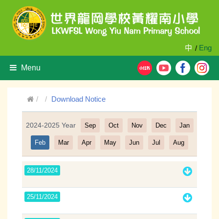
中
Eng
/
Menu
Download Notice
2024-2025 Year
Sep
Oct
Nov
Dec
Jan
Filter
Feb
Mar
Apr
May
Jun
Jul
Aug
28/11/2024
25/11/2024