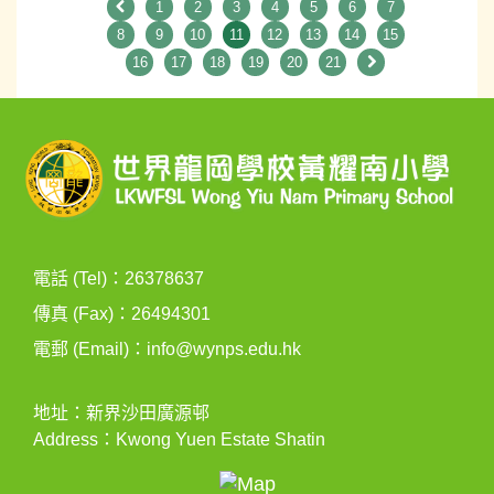
1
2
3
4
5
6
7
8
9
10
11
12
13
14
15
16
17
18
19
20
21
電話 (Tel)：26378637
傳真 (Fax)：26494301
電郵 (Email)：
info@wynps.edu.hk
地址：新界沙田廣源邨
Address：Kwong Yuen Estate Shatin