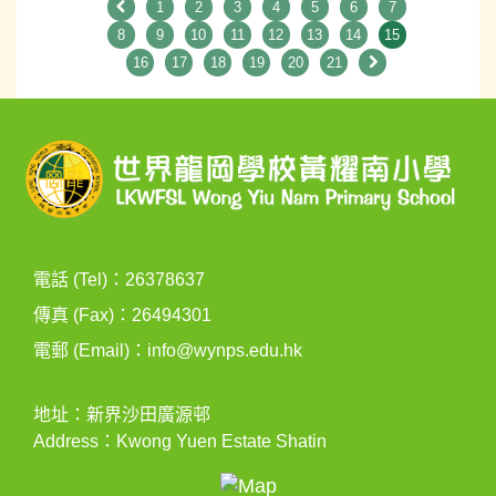
1
2
3
4
5
6
7
8
9
10
11
12
13
14
15
16
17
18
19
20
21
電話 (Tel)：26378637
傳真 (Fax)：26494301
電郵 (Email)：
info@wynps.edu.hk
地址：新界沙田廣源邨
Address：Kwong Yuen Estate Shatin