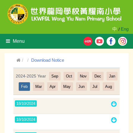
中
Eng
/
Menu
Download Notice
2024-2025 Year
Sep
Oct
Nov
Dec
Jan
Filter
Feb
Mar
Apr
May
Jun
Jul
Aug
18/10/2024
18/10/2024