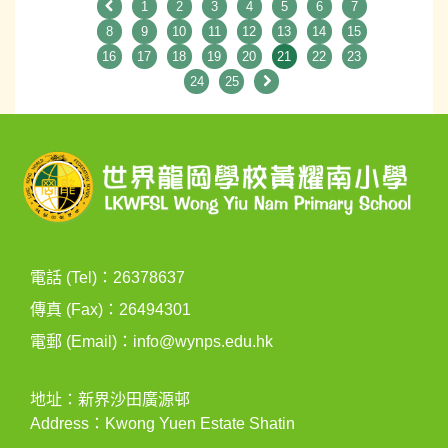
1
2
3
4
5
6
7
8
9
10
11
12
13
14
15
16
17
18
19
20
21
22
23
24
25
電話 (Tel)：26378637
傳真 (Fax)：26494301
電郵 (Email)：
info@wynps.edu.hk
地址：新界沙田廣源邨
Address：Kwong Yuen Estate Shatin