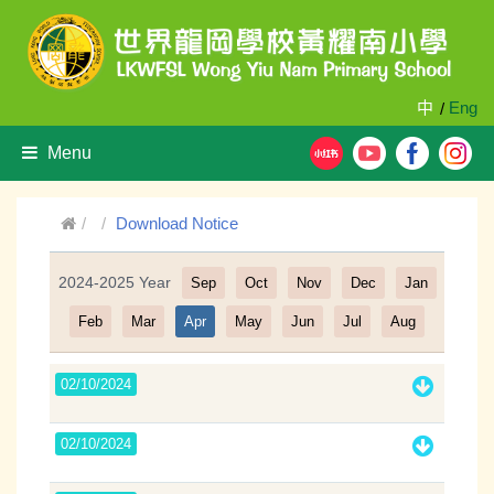
中
Eng
/
Menu
Download Notice
2024-2025 Year
Sep
Oct
Nov
Dec
Jan
Filter
Feb
Mar
Apr
May
Jun
Jul
Aug
02/10/2024
02/10/2024