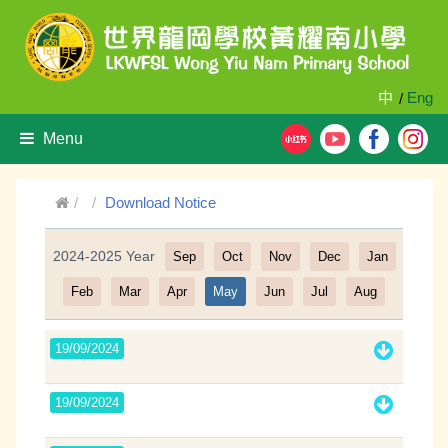
中
Eng
/
Menu
Download Notice
2024-2025 Year
Sep
Oct
Nov
Dec
Jan
Filter
Feb
Mar
Apr
May
Jun
Jul
Aug
19/09/2024
19/09/2024