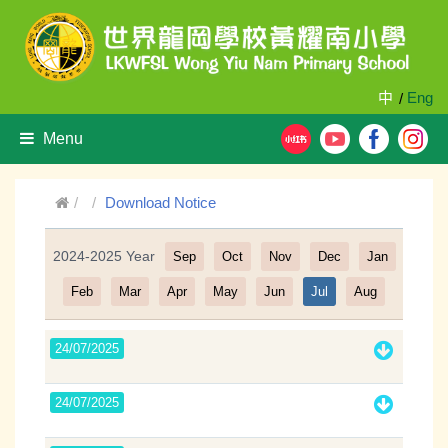
中
Eng
/
Menu
Download Notice
2024-2025 Year
Sep
Oct
Nov
Dec
Jan
Filter
Feb
Mar
Apr
May
Jun
Jul
Aug
24/07/2025
24/07/2025