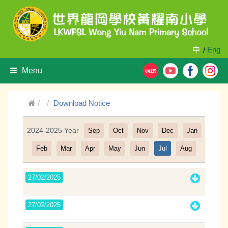
中
Eng
/
Menu
Download Notice
2024-2025 Year
Sep
Oct
Nov
Dec
Jan
Filter
Feb
Mar
Apr
May
Jun
Jul
Aug
27/02/2025
27/02/2025