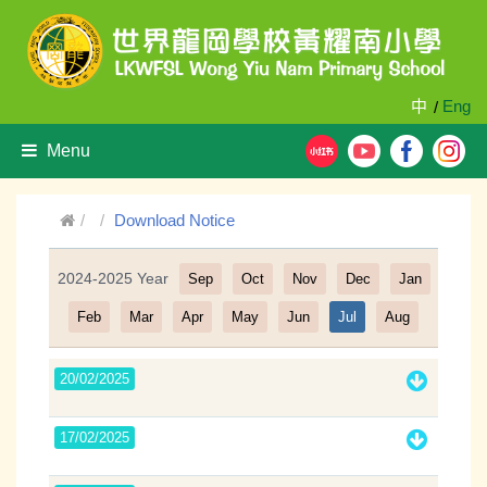
中
Eng
/
Menu
Download Notice
2024-2025 Year
Sep
Oct
Nov
Dec
Jan
Filter
Feb
Mar
Apr
May
Jun
Jul
Aug
20/02/2025
17/02/2025