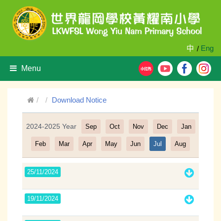
中
Eng
/
Menu
Download Notice
2024-2025 Year
Sep
Oct
Nov
Dec
Jan
Filter
Feb
Mar
Apr
May
Jun
Jul
Aug
25/11/2024
19/11/2024