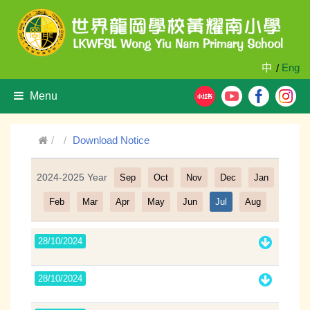
中
Eng
/
Menu
Download Notice
2024-2025 Year
Sep
Oct
Nov
Dec
Jan
Filter
Feb
Mar
Apr
May
Jun
Jul
Aug
28/10/2024
28/10/2024