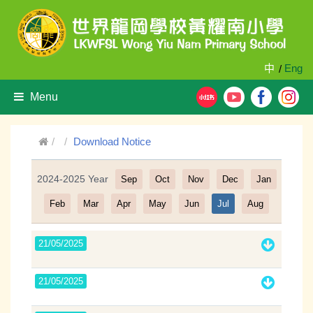
中
Eng
/
Menu
Download Notice
2024-2025 Year
Sep
Oct
Nov
Dec
Jan
Filter
Feb
Mar
Apr
May
Jun
Jul
Aug
21/05/2025
21/05/2025