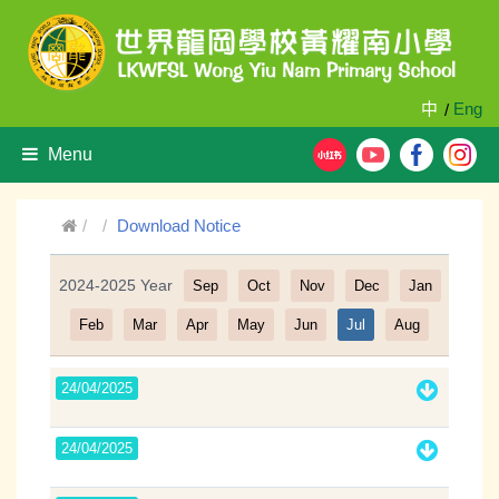
中
Eng
/
Menu
Download Notice
2024-2025 Year
Sep
Oct
Nov
Dec
Jan
Filter
Feb
Mar
Apr
May
Jun
Jul
Aug
24/04/2025
24/04/2025