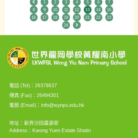
1
2
3
4
5
6
7
8
9
10
11
12
13
14
15
16
17
18
19
20
21
22
23
24
電話 (Tel)：26378637
傳真 (Fax)：26494301
電郵 (Email)：
info@wynps.edu.hk
地址：新界沙田廣源邨
Address：Kwong Yuen Estate Shatin