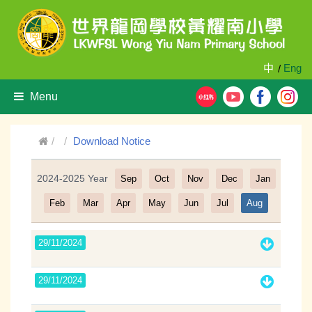
中
Eng
/
Menu
Download Notice
2024-2025 Year
Sep
Oct
Nov
Dec
Jan
Filter
Feb
Mar
Apr
May
Jun
Jul
Aug
29/11/2024
29/11/2024