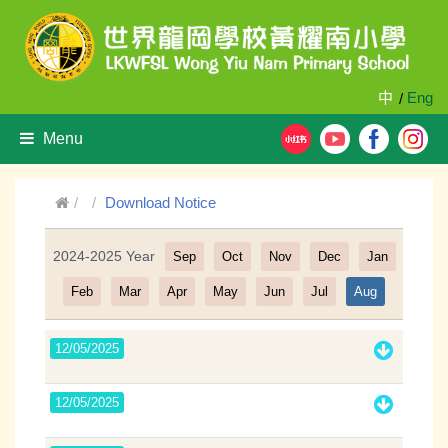
中
Eng
/
Menu
Download Notice
2024-2025 Year
Sep
Oct
Nov
Dec
Jan
Filter
Feb
Mar
Apr
May
Jun
Jul
Aug
12/05/2025
12/05/2025