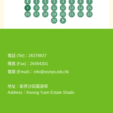
1
2
3
4
5
6
7
8
9
10
11
12
13
14
15
16
17
18
19
20
21
22
23
24
電話 (Tel)：26378637
傳真 (Fax)：26494301
電郵 (Email)：
info@wynps.edu.hk
地址：新界沙田廣源邨
Address：Kwong Yuen Estate Shatin