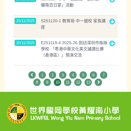
耀南百日宴」活動
S251120-1 教育局 中一選校 家長講
25/11/2025
座
E251119-4 2025-26 到訪深圳市姊妹
20/11/2025
學校-「粵港中華文化美文誦讀比賽
（香港區）」預演交流
1
2
3
4
5
6
7
8
9
10
11
12
13