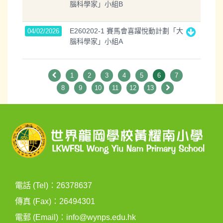
腦科學家」小組B
E260202-1 賽馬會喜躍悅動計劃「大
04/02/2026
腦科學家」小組A
1
2
3
4
5
6
7
8
9
10
11
12
13
電話 (Tel)：26378637
傳真 (Fax)：26494301
電郵 (Email)：
info@wynps.edu.hk