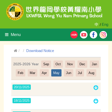
中
Eng
/
Menu
Download Notice
2025-2026 Year
Sep
Oct
Nov
Dec
Jan
Filter
Feb
Mar
Apr
May
Jun
Jul
Aug
20/11/2025
18/11/2025