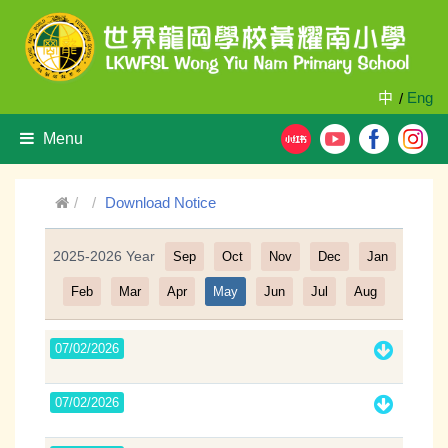
中
Eng
/
Menu
Download Notice
2025-2026 Year
Sep
Oct
Nov
Dec
Jan
Filter
Feb
Mar
Apr
May
Jun
Jul
Aug
07/02/2026
07/02/2026