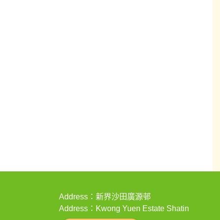
Address：新界沙田廣源邨
Address：Kwong Yuen Estate Shatin