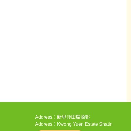
Address：新界沙田廣源邨
Address：Kwong Yuen Estate Shatin