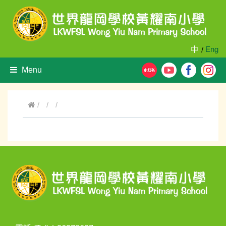
中
Eng
/
Menu