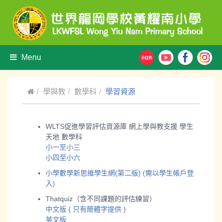
Menu
學與教
數學科
學習資源
WLTS促進學習評估資源庫 網上學與教支援 學生
天地 數學科
小一至小三
小四至小六
小學數學新思維學生網(第二版)
(需以學生帳戶登
入)
Thatquiz（含不同課題的評估練習）
中文版
( 只有簡體字提供 )
英文
版