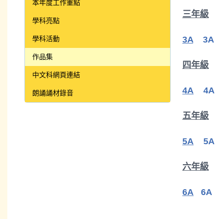
本年度工作重點
三年級
學科亮點
學科活動
3A
3A
作品集
四年級
中文科網頁連結
4A
4A
朗誦誦材錄音
五年級
5A
5A
六年級
6A
6A