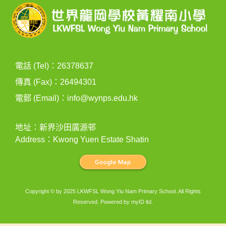
電話 (Tel)：26378637
傳真 (Fax)：26494301
電郵 (Email)：
info@wynps.edu.hk
地址：新界沙田廣源邨
Address：Kwong Yuen Estate Shatin
Copyright © by 2025 LKWFSL Wong Yiu Nam Primary School. All Rights
Reserved. Powered by
myID ltd
.