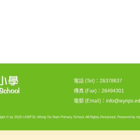
電話 (Tel)：26378637
傳真 (Fax)：26494301
電郵 (Email)：
info@wynps.ed
ight © by 2025 LKWFSL Wong Yiu Nam Primary School. All Rights Reserved. Powered by
my