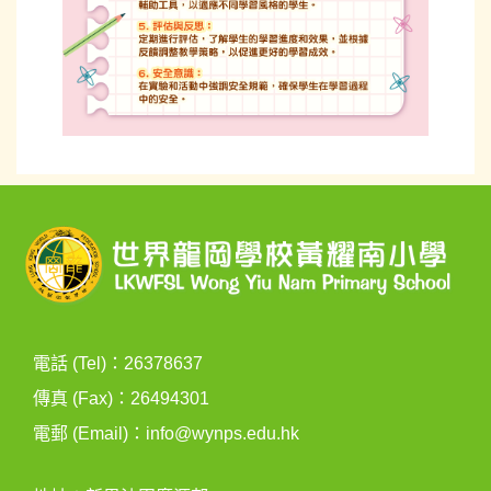
電話 (Tel)：26378637
傳真 (Fax)：26494301
電郵 (Email)：
info@wynps.edu.hk